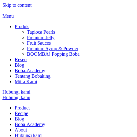
Skip to content
Menu
Produk
Tapioca Pearls
Premium Jelly
Fruit Sauces
Premium Syrup & Powder
BOOMBA! Popping Boba
Resep
Blog
Boba-Academy
Tentang Bobaking
Mitra Kami
Hubungi kami
Hubungi kami
Product
Recipe
Blog
Boba-Academy
About
Hubungi kami