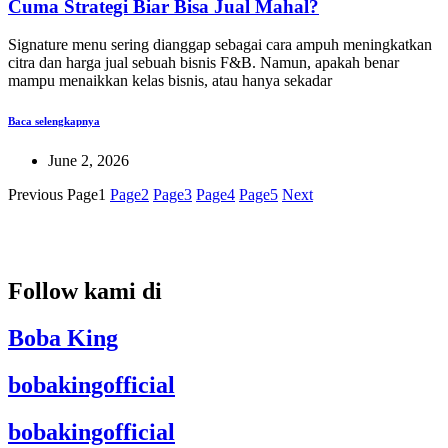
Cuma Strategi Biar Bisa Jual Mahal?
Signature menu sering dianggap sebagai cara ampuh meningkatkan
citra dan harga jual sebuah bisnis F&B. Namun, apakah benar
mampu menaikkan kelas bisnis, atau hanya sekadar
Baca selengkapnya
June 2, 2026
Previous
Page
1
Page
2
Page
3
Page
4
Page
5
Next
Follow kami di
Boba King
bobakingofficial
bobakingofficial