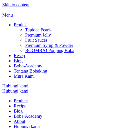
Skip to content
Menu
Produk
Tapioca Pearls
Premium Jelly
Fruit Sauces
Premium Syrup & Powder
BOOMBA! Popping Boba
Resep
Blog
Boba-Academy
Tentang Bobaking
Mitra Kami
Hubungi kami
Hubungi kami
Product
Recipe
Blog
Boba-Academy
About
Hubungi kami