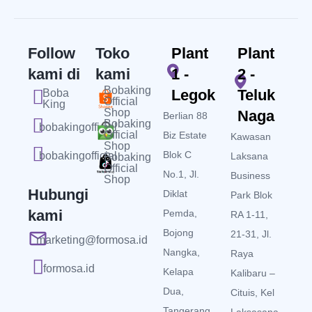
Follow
Toko
Plant
Plant
kami di
kami
1 -
2 -
Bobaking
Legok
Teluk
Boba
Official
King
Shop
Naga
Berlian 88
Bobaking
bobakingofficial
Official
Biz Estate
Kawasan
Shop
Blok C
bobakingofficial
Laksana
Bobaking
Official
No.1, Jl.
Business
Shop
Hubungi
Diklat
Park Blok
kami
Pemda,
RA 1-11,
Bojong
21-31, Jl.
marketing@formosa.id
Nangka,
Raya
formosa.id
Kelapa
Kalibaru –
Dua,
Cituis, Kel
Tangerang,
Laksasana,