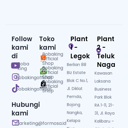
Follow
Toko
Plant
Plant
kami
kami
1 -
2 -
Bobaking
di
Legok
Teluk
Official
Shop
Naga
Boba
Berlian 88
Bobaking
King
Official
Biz Estate
Kawasan
Shop
bobakingofficial
Blok C No.1,
Bobaking
Laksana
Official
bobakingofficial
Jl. Diklat
Business
Shop
Pemda,
Park Blok
Hubungi
Bojong
RA 1-11, 21-
kami
Nangka,
31, Jl. Raya
Kelapa
Kalibaru –
marketing@formosa.id