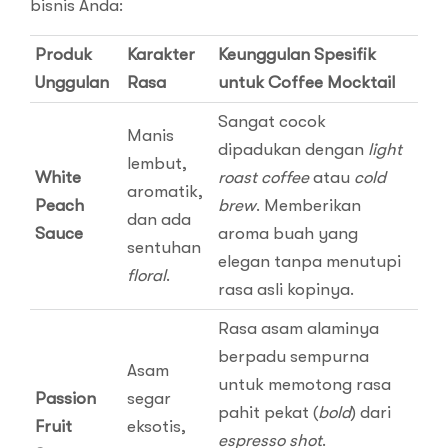
bisnis Anda:
Produk
Karakter
Keunggulan Spesifik
Unggulan
Rasa
untuk Coffee Mocktail
Sangat cocok
Manis
dipadukan dengan
light
lembut,
White
roast coffee
atau
cold
aromatik,
Peach
brew
. Memberikan
dan ada
Sauce
aroma buah yang
sentuhan
elegan tanpa menutupi
floral
.
rasa asli kopinya.
Rasa asam alaminya
berpadu sempurna
Asam
untuk memotong rasa
Passion
segar
pahit pekat (
bold
) dari
Fruit
eksotis,
espresso shot
.