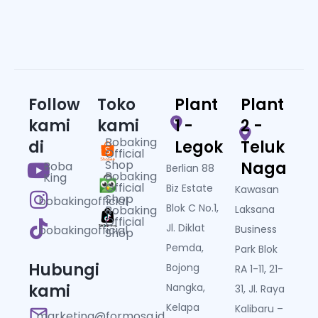
Follow
Toko
Plant
Plant
kami
kami
1 -
2 -
Bobaking
di
Legok
Teluk
Official
Shop
Naga
Boba
Berlian 88
Bobaking
King
Official
Biz Estate
Kawasan
Shop
bobakingofficial
Blok C No.1,
Bobaking
Laksana
Official
Jl. Diklat
Business
bobakingofficial
Shop
Pemda,
Park Blok
Hubungi
Bojong
RA 1-11, 21-
kami
Nangka,
31, Jl. Raya
Kelapa
Kalibaru –
marketing@formosa.id