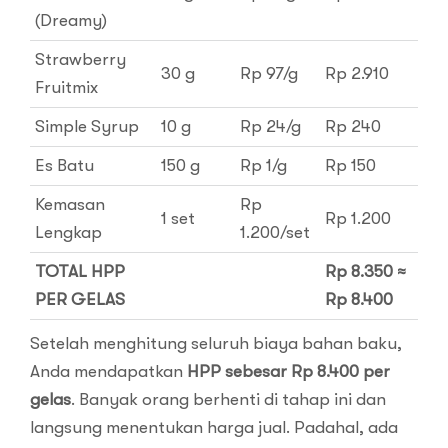
(Dreamy)
Strawberry
30 g
Rp 97/g
Rp 2.910
Fruitmix
Simple Syrup
10 g
Rp 24/g
Rp 240
Es Batu
150 g
Rp 1/g
Rp 150
Kemasan
Rp
1 set
Rp 1.200
Lengkap
1.200/set
TOTAL HPP
Rp 8.350
≈
PER GELAS
Rp 8.400
Setelah menghitung seluruh biaya bahan baku,
Anda mendapatkan
HPP sebesar Rp 8.400 per
gelas
. Banyak orang berhenti di tahap ini dan
langsung menentukan harga jual. Padahal, ada