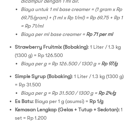
dicampur dengan 1 ml air.
Biaya untuk 1 ml base creamer = (1 gram x Rp
69.75/gram) + (1 ml x Rp 1/ml) = Rp 69.75 + Rp 1
= Rp 71/ml
Biaya per ml base creamer =
Rp 71 per ml
Strawberry Fruitmix (Bobaking)
: 1 Liter / 1.3 kg
(1300 g) = Rp 126.500
Biaya per g = Rp 126.500 / 1300 g =
Rp 97/g
Simple Syrup (Bobaking)
: 1 Liter / 1.3 kg (1300 g)
= Rp 31.500
Biaya per g = Rp 31.500 / 1300 g =
Rp 24/g
Es Batu:
Biaya per 1 g (asumsi) =
Rp 1/g
Kemasan Lengkap (Gelas + Tutup + Sedotan):
1
set = Rp 1.200