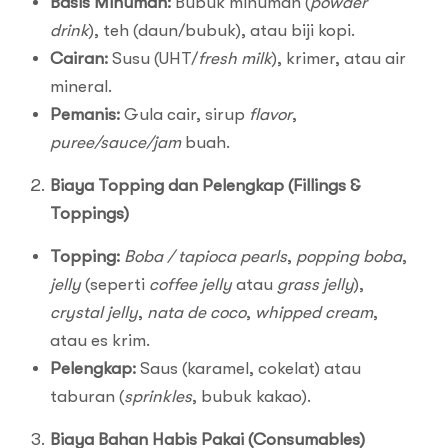
Basis Minuman:
Bubuk minuman (
powder
drink
), teh (daun/bubuk), atau biji kopi.
Cairan:
Susu (UHT/
fresh milk
), krimer, atau air
mineral.
Pemanis:
Gula cair, sirup
flavor
,
puree/sauce/jam
buah.
Biaya Topping dan Pelengkap (Fillings &
Toppings)
Topping:
Boba / tapioca pearls
,
popping boba
,
jelly
(seperti
coffee jelly
atau
grass jelly
),
crystal jelly
,
nata de coco
,
whipped cream
,
atau es krim.
Pelengkap:
Saus (karamel, cokelat) atau
taburan (
sprinkles
, bubuk kakao).
Biaya Bahan Habis Pakai (Consumables)