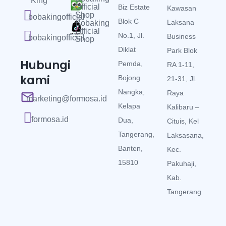
King
Official
Biz Estate
Kawasan
Shop
bobakingofficial
Blok C
Laksana
Bobaking
Official
No.1, Jl.
Business
bobakingofficial
Shop
Diklat
Park Blok
Hubungi
Pemda,
RA 1-11,
kami
Bojong
21-31, Jl.
Nangka,
Raya
marketing@formosa.id
Kelapa
Kalibaru –
formosa.id
Dua,
Cituis, Kel
Tangerang,
Laksasana,
Banten,
Kec.
15810
Pakuhaji,
Kab.
Tangerang